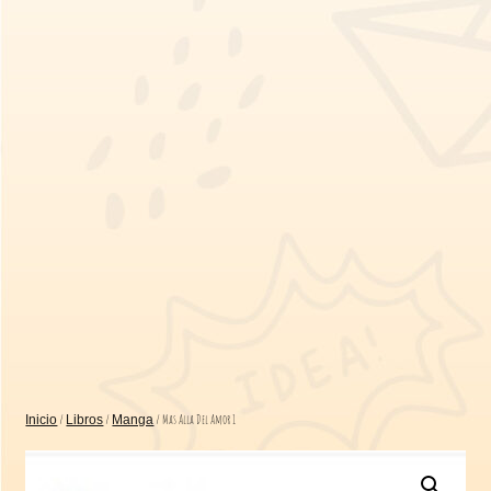
/
/
/ Mas Alla Del Amor 1
Inicio
Libros
Manga