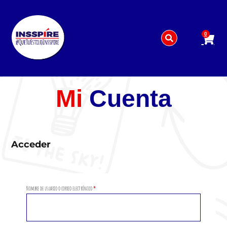
0
Acerca de nosotros
Mi cuenta
Mi
Cuenta
Acceder
Nombre de usuario o correo electrónico
*