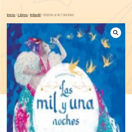
/
/
/ Expedicion Las Mil Y Una Noches
Inicio
Libros
Infantil