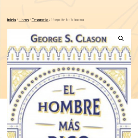
/
/
/ El Hombre Mas Rico De Babilonia
Inicio
Libros
Economia